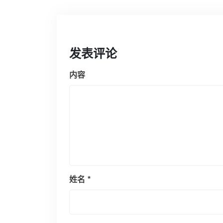
发表评论
内容
姓名
*