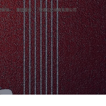
团新闻
集团服务
沟通三亿体育有限公司