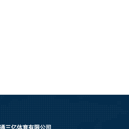
通三亿体育有限公司