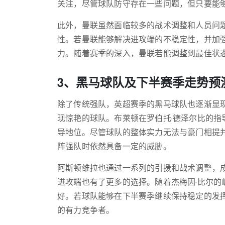
关注，尽管球队防守存在一些问题，但只要能
此外，曼联虽然面临较多的战术调整和人员问
性。若曼联能够解决进攻端的不稳定性，并加
力。随着赛季的深入，曼联若能调整到最佳状
3、黑马球队及下半赛季走势预
除了传统强队，英超赛季的黑马球队也逐渐显
现惊艳的球队。布莱顿在罗伯托·德泽尔比的
导地位。尽管球队的整体实力无法与豪门相提
阵强队时依然具备一定的威胁。
阿斯顿维拉也通过一系列的引援和战术调整，
进攻端也有了更多的选择。随着杰梅因·比尔
好。若球队能够在下半赛季继续保持稳定的发
的有力竞争者。