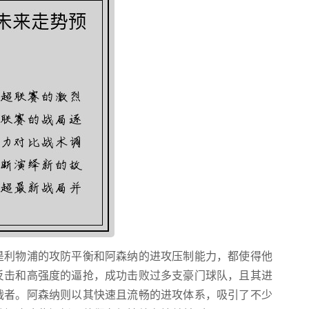
是利物浦的攻防平衡和阿森纳的进攻压制能力，都使得他
反击和高强度的逼抢，成功击败过多支豪门球队，且其进
战者。阿森纳则以其快速且流畅的进攻体系，吸引了不少