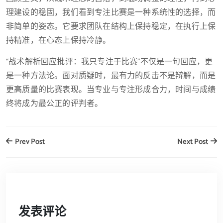
理建设的稳固，我们看到专注比赛是一种系统性的选择，而
非简单的姿态。它要求团队在结构上保持稳定，在执行上保
持精准，在心态上保持冷静。
“战术解析回应批评：我只专注于比赛”不仅是一句回应，更
是一种方法论。面对质疑时，最有力的反击不是辩解，而是
更高质量的比赛表现。当专业与专注形成合力，时间与成绩
终将成为最公正的评判者。
Prev Post
Next Post
发表评论