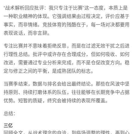
“战术解析回应批评：我只专注于比赛”这一态度，本质上是
一种职业精神的体现。它强调结果由过程决定，评价应基于
事实，而非情绪。竞技体育的残酷在于，每一场对决都要用
表现说话，而非言辞。
专注比赛并不意味着拒绝反思，而是在过滤无效干扰之后进
行理性总结。批评中或许存在合理成分，但如何吸收、如何
改进，需要通过专业分析来完成，而不是仓促改变方向。稳
定与修正之间的平衡，是成熟团队的标志。
当赛季结束，数据与排名会给出最终结论。那些在风波中坚
持原则、持续打磨体系的队伍，往往能够在长期竞争中占据
优势。短暂的质疑，终究会被持续的表现所覆盖。
总结：
三亿
回顾全文，从战术理念的自洽，到临场调整的理性，再到心