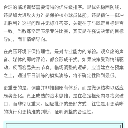
合理的临场调整需要清晰的优先级排序。是优先稳固防线，
还是加大进攻火力？是保护核心球员体能，还是孤注一掷冲
击胜利？这些问题并无标准答案，关键在于与既定目标是否
一致。当教练坚定表示专注比赛，其实是在强调决策的目标
导向，而非情绪导向。
在高压环境下保持理性，是对专业能力的考验。观众席的声
音、媒体的即时评论，都会形成干扰。如果决策受到情绪驱
动，反而容易失去节奏。临场调整的逻辑，应当建立在预案
之上，通过平日训练的模拟演练，将不确定性降到最低。
更重要的是，调整并非推翻原有体系，而是微调结构以适应
局势变化。真正成熟的战术思维，是在稳定框架内寻找突破
口，而非彻底重来。回应批评的最好方式，往往是用更清晰
的执行和更精准的判断，证明调整的合理性。