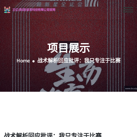
项目展示
Home
战术解析回应批评：我只专注于比赛
战术解析回应批评：我只专注于比赛