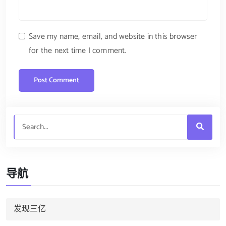
Save my name, email, and website in this browser
for the next time I comment.
导航
发现三亿