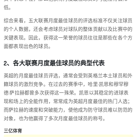
低。
综合来看，五大联赛月度最佳球员的评选标准不仅关注球员
的个人数据，还会考虑球员对球队的整体贡献以及比赛中的
关键表现。因此，获得这一荣誉的球员往往是那些在各个方
面都表现出色的球员。
2、各大联赛月度最佳球员的典型代表
英超的月度最佳球员评选，通常会受到英格兰本土球员和外
籍球员的激烈竞争。在过去的赛季中，哈里·凯恩和穆罕穆
德·萨拉赫都曾多次获得这一殊荣。凯恩以其稳定的进球表
现和场上的全能作用，常常成为英超月度最佳的热门人选；
而萨拉赫的速度和突破能力，使他成为防守球员难以防范的
对象，也为他赢得了多次月度最佳球员的称号。
三亿体育