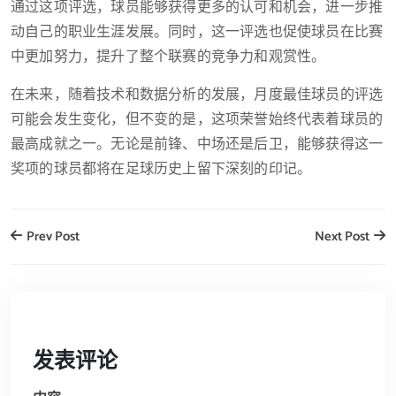
通过这项评选，球员能够获得更多的认可和机会，进一步推
动自己的职业生涯发展。同时，这一评选也促使球员在比赛
中更加努力，提升了整个联赛的竞争力和观赏性。
在未来，随着技术和数据分析的发展，月度最佳球员的评选
可能会发生变化，但不变的是，这项荣誉始终代表着球员的
最高成就之一。无论是前锋、中场还是后卫，能够获得这一
奖项的球员都将在足球历史上留下深刻的印记。
Prev Post
Next Post
发表评论