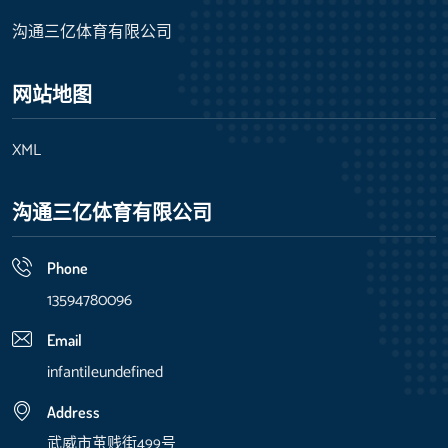
沟通三亿体育有限公司
网站地图
XML
沟通三亿体育有限公司
Phone
13594780096
Email
infantileundefined
Address
武威市茧贱街499号