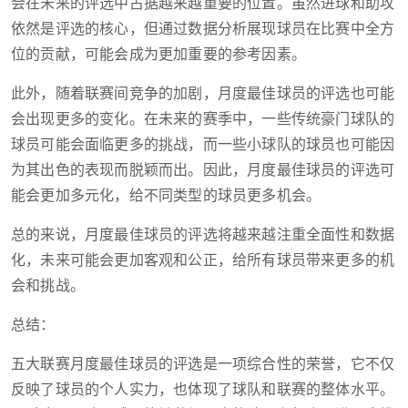
会在未来的评选中占据越来越重要的位置。虽然进球和助攻
依然是评选的核心，但通过数据分析展现球员在比赛中全方
位的贡献，可能会成为更加重要的参考因素。
此外，随着联赛间竞争的加剧，月度最佳球员的评选也可能
会出现更多的变化。在未来的赛季中，一些传统豪门球队的
球员可能会面临更多的挑战，而一些小球队的球员也可能因
为其出色的表现而脱颖而出。因此，月度最佳球员的评选可
能会更加多元化，给不同类型的球员更多机会。
总的来说，月度最佳球员的评选将越来越注重全面性和数据
化，未来可能会更加客观和公正，给所有球员带来更多的机
会和挑战。
总结：
五大联赛月度最佳球员的评选是一项综合性的荣誉，它不仅
反映了球员的个人实力，也体现了球队和联赛的整体水平。