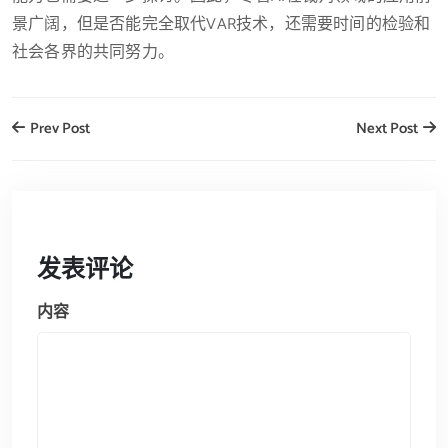
景广阔，但是否能完全取代VAR技术，还需要时间的检验和
社会各界的共同努力。
Prev Post
Next Post
发表评论
内容