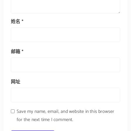
姓名
*
邮箱
*
网址
Save my name, email, and website in this browser
for the next time I comment.