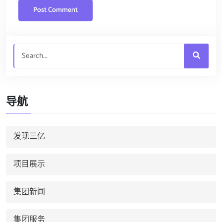
导航
发现三亿
项目展示
集团新闻
集团服务